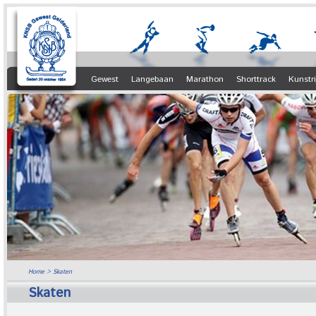
Gewest
Langebaan
Marathon
Shorttrack
Kunstr
Home
> Skaten
Skaten